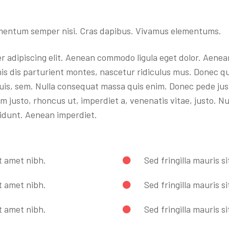
mentum semper nisi. Cras dapibus. Vivamus elementums.
er adipiscing elit. Aenean commodo ligula eget dolor. Aen
s dis parturient montes, nascetur ridiculus mus. Donec quam
is, sem. Nulla consequat massa quis enim. Donec pede justo,
im justo, rhoncus ut, imperdiet a, venenatis vitae, justo. N
cidunt. Aenean imperdiet.
it amet nibh.
Sed fringilla mauris s
it amet nibh.
Sed fringilla mauris s
it amet nibh.
Sed fringilla mauris s