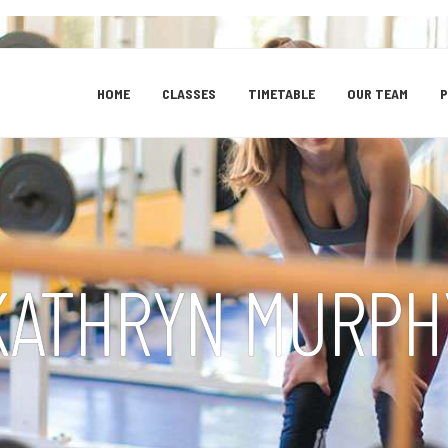
HOME
CLASSES
TIMETABLE
OUR TEAM
P
KATHRYN MURPH