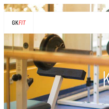
GK
FIT